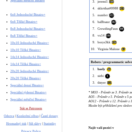
Speciální měsíční Binairo
3.
jeremi1
200
4.
skkrtthat#0988
123
6x6 Jednoduché Binairo+
5.
numbrr
322
6x6 Těžké Binairo+
6.
ballbsaur
102
8x8 Jednoduché Binairo+
7.
CrowdingFaun
80
8.
vx14
8x8 Těžké Binairo+
184
9.
borys3kk
10x10 Jednoduché Binairo+
136
10.
Virginia Malone
67
10x10 Těžké Binairo+
14x14 Jednoduché Binairo+
Robots / programmatic solve
14x14 Těžké Binairo+
1.
baely
46
20x20 Jednoduché Binairo+
2.
siebi
1
20x20 Těžké Binairo+
3.
tlstyer
151
Speciální denní Binairo+
Speciální týdenní Binairo+
* MO3 - Průměr ze 3. Průměr ze
AO5 - Průměr z 5. Průměr z 5 po
Speciální měsíční Binairo+
AO12 - Průměr z 12. Průměr z 12
Musíte být přihlášení pro sledo
Stát se Patronem
Odezva
|
Konkrétní rébus
|
Časté dotazy
Hromadný tisk
|
Síň slávy
|
Statistiky
Najít vaši pozici v
Privacy Policy