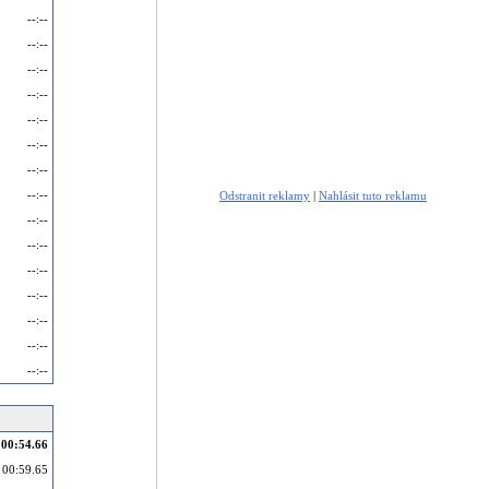
--:--
--:--
--:--
--:--
--:--
--:--
--:--
--:--
Odstranit reklamy
|
Nahlásit tuto reklamu
--:--
--:--
--:--
--:--
--:--
--:--
--:--
00:54.66
00:59.65