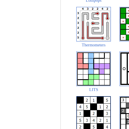
Lollipops
Thermometers
LITS