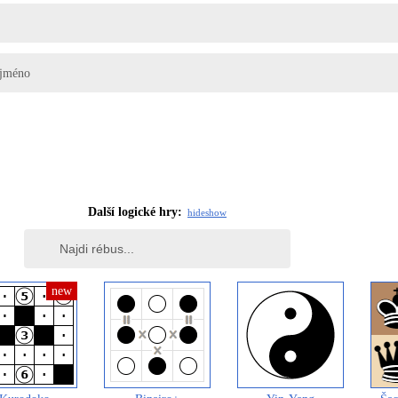
 jméno
Další logické hry:
hide
show