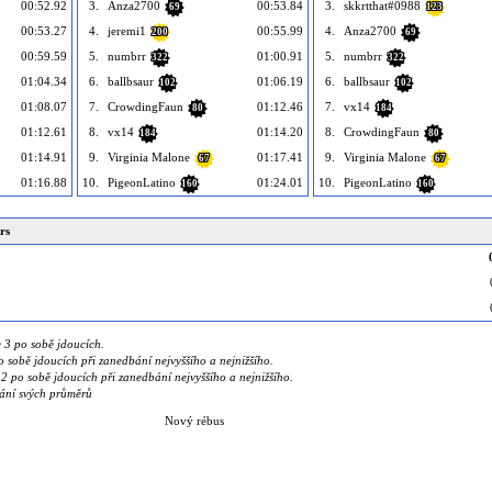
00:52.92
3.
Anza2700
00:53.84
3.
skkrtthat#0988
69
123
00:53.27
4.
jeremi1
00:55.99
4.
Anza2700
200
69
00:59.59
5.
numbrr
01:00.91
5.
numbrr
322
322
01:04.34
6.
ballbsaur
01:06.19
6.
ballbsaur
102
102
01:08.07
7.
CrowdingFaun
01:12.46
7.
vx14
80
184
01:12.61
8.
vx14
01:14.20
8.
CrowdingFaun
184
80
01:14.91
9.
Virginia Malone
01:17.41
9.
Virginia Malone
67
67
01:16.88
10.
PigeonLatino
01:24.01
10.
PigeonLatino
160
160
rs
 3 po sobě jdoucích.
 sobě jdoucích při zanedbání nejvyššího a nejnižšího.
 po sobě jdoucích při zanedbání nejvyššího a nejnižšího.
vání svých průměrů
Nový rébus