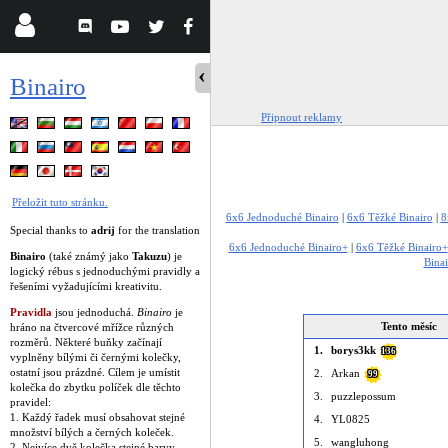
Binairo
Připnout reklamy
Přeložit tuto stránku.
6x6 Jednoduché Binairo
|
6x6 Těžké Binairo
|
8
Special thanks to
adrij
for the translation
6x6 Jednoduché Binairo+
|
6x6 Těžké Binairo+
Binairo
(také známý jako
Takuzu
) je
Bina
logický rébus s jednoduchými pravidly a
řešeními vyžadujícími kreativitu.
Pravidla
jsou jednoduchá.
Binairo
je
Tento měsíc
hráno na čtvercové mřížce různých
rozměrů. Některé buňky začínají
1.
borys3kk
136
vyplněny bílými či černými kolečky,
ostatní jsou prázdné. Cílem je umístit
2.
Arkan
99
kolečka do zbytku políček dle těchto
3.
puzzlepossum
pravidel:
1. Každý řadek musí obsahovat stejné
4.
YL0825
množství bílých a černých koleček.
5.
wangluhong
2. Nejvíce dvě kolečka stejné barvy