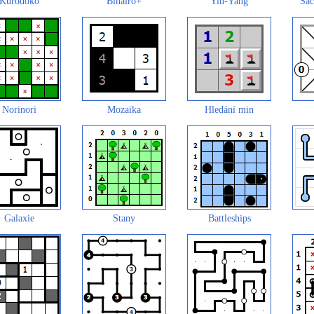
Kurodoko
Binairo+
Yin-Yang
Šac
Norinori
Mozaika
Hledání min
Galaxie
Stany
Battleships