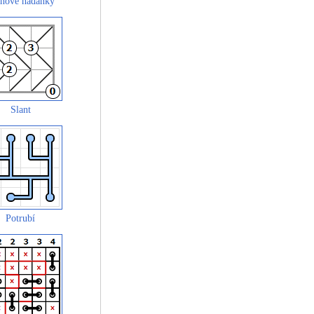
hové hádanky
Slant
Potrubí