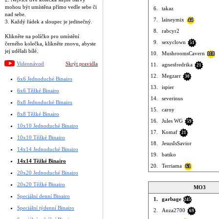
mohou být umístěna přímo vedle sebe či
6.
takaz
nad sebe.
7.
laineymix
44
3. Každý řádek a sloupec je jedinečný.
8.
rabcyr2
Klikněte na políčko pro umístění
9.
sexyclown
51
černého kolečka, klikněte znovu, abyste
jej udělali bílé.
10.
MushroomsCavern
118
Videonávod
Skrýt pravidla
11.
agnesfredrika
21
12.
Megzarr
30
6x6 Jednoduché Binairo
13.
ispier
6x6 Těžké Binairo
14.
severinus
8x8 Jednoduché Binairo
15.
caroy
8x8 Těžké Binairo
16.
Jules WG
59
10x10 Jednoduché Binairo
17.
Komaf
21
10x10 Těžké Binairo
18.
JesusIsSavior
14x14 Jednoduché Binairo
19.
batiko
14x14 Těžké Binairo
20.
Terriama
61
20x20 Jednoduché Binairo
20x20 Těžké Binairo
MO3
Speciální denní Binairo
1.
garbage
245
Speciální týdenní Binairo
2.
Anza2700
69