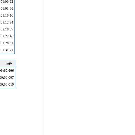
01:00.22
01:01.86
01:10.16
01:12.94
01:18.87
01:22.46
01:28.31
01:31.71
info
00:00.006
00:00.007
00:00.010