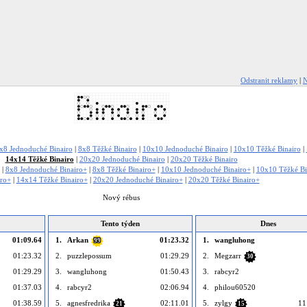
Odstranit reklamy
|
N
x8 Jednoduché Binairo
|
8x8 Těžké Binairo
|
10x10 Jednoduché Binairo
|
10x10 Těžké Binairo
|
14x14 Těžké Binairo
|
20x20 Jednoduché Binairo
|
20x20 Těžké Binairo
|
8x8 Jednoduché Binairo+
|
8x8 Těžké Binairo+
|
10x10 Jednoduché Binairo+
|
10x10 Těžké Bi
iro+
|
14x14 Těžké Binairo+
|
20x20 Jednoduché Binairo+
|
20x20 Těžké Binairo+
Nový rébus
Tento týden
Dnes
01:09.64
1.
Arkan
01:23.32
1.
wangluhong
99
01:23.32
2.
puzzlepossum
01:29.29
2.
Megzarr
30
01:29.29
3.
wangluhong
01:50.43
3.
rabcyr2
01:37.03
4.
rabcyr2
02:06.94
4.
philou60520
01:38.59
5.
agnesfredrika
02:11.01
5.
zylgy
11
21
15