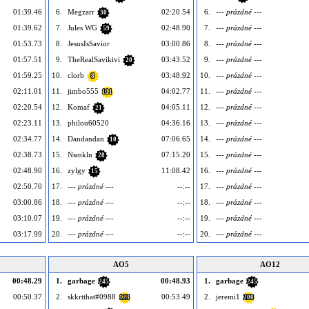
01:39.46
6.
Megzarr
02:20.54
6.
--- prázdné ---
30
01:39.62
7.
Jules WG
02:48.90
7.
--- prázdné ---
59
01:53.73
8.
JesusIsSavior
03:00.86
8.
--- prázdné ---
01:57.51
9.
TheRealSavikivi
03:43.52
9.
--- prázdné ---
20
01:59.25
10.
clorb
03:48.92
10.
--- prázdné ---
8
02:11.01
11.
jimbo555
04:02.77
11.
--- prázdné ---
111
02:20.54
12.
Komaf
04:05.11
12.
--- prázdné ---
21
02:23.11
13.
philou60520
04:36.16
13.
--- prázdné ---
02:34.77
14.
Dandandan
07:06.65
14.
--- prázdné ---
10
02:38.73
15.
Nsmkln
07:15.20
15.
--- prázdné ---
28
02:48.90
16.
zylgy
11:08.42
16.
--- prázdné ---
15
02:50.70
17.
--- prázdné ---
--:--
17.
--- prázdné ---
03:00.86
18.
--- prázdné ---
--:--
18.
--- prázdné ---
03:10.07
19.
--- prázdné ---
--:--
19.
--- prázdné ---
03:17.99
20.
--- prázdné ---
--:--
20.
--- prázdné ---
AO5
AO12
00:48.29
1.
garbage
00:48.93
1.
garbage
245
245
00:50.37
2.
skkrtthat#0988
00:53.49
2.
jeremi1
123
200