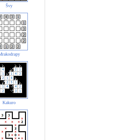
Švy
Mrakodrapy
Kakuro