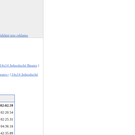
ahlásit tuto reklamu
14x14 Jednoduché Binairo
|
nairo+
|
14x14 Jednoduché
02:02.59
02:20.54
02:25.31
04:36.16
:42:35.89